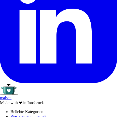
malsati
Made with
❤
in Innsbruck
Beliebte Kategorien
Was koche ich heute?