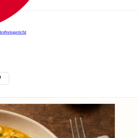
tto
#reisgericht