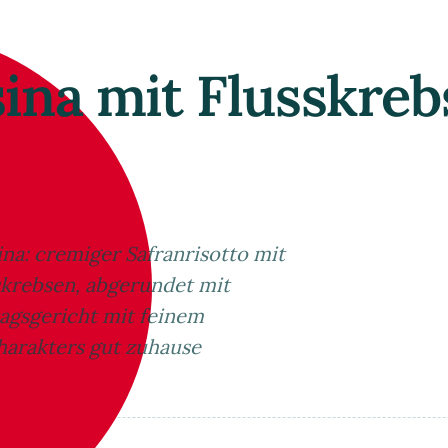
osina mit Flusskre
sina: cremiger Safranrisotto mit
skrebsen, abgerundet mit
agsgericht mit feinem
harakters gut zuhause