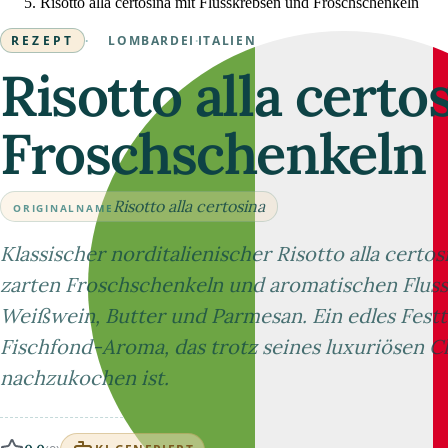
Risotto alla certosina mit Flusskrebsen und Froschschenkeln
REZEPT
·
LOMBARDEI
·
ITALIEN
Risotto alla cert
Froschschenkeln
Risotto alla certosina
ORIGINALNAME
Klassischer norditalienischer Risotto alla certo
zarten Froschschenkeln und aromatischen Flus
Weißwein, Butter und Parmesan. Ein edles Festt
Fischfond-Aroma, das trotz seines luxuriösen C
nachzukochen ist.