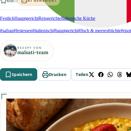
0.0
(0)
KI GENERIERT
Festlich
Hauptgericht
Reisgerichte
Italienische Küche
#safran
#festessen
#italienisch
#hauptgericht
#fisch & meeresfrüchte
#riso
REZEPT VON
malsati-team
Speichern
Drucken
Teilen