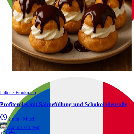
Italien · Frankreich
Profiteroles mit Sahnefüllung und Schokoladensoße
2 min
·
Mittel
von
malsati-team