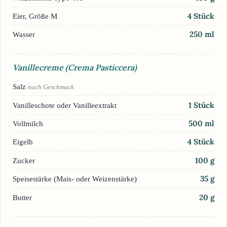
4
Stück
Eier, Größe M
250
ml
Wasser
Vanillecreme (Crema Pasticcera)
Salz
nach Geschmack
1
Stück
Vanilleschote oder Vanilleextrakt
500
ml
Vollmilch
4
Stück
Eigelb
100
g
Zucker
35
g
Speisestärke (Mais- oder Weizenstärke)
20
g
Butter