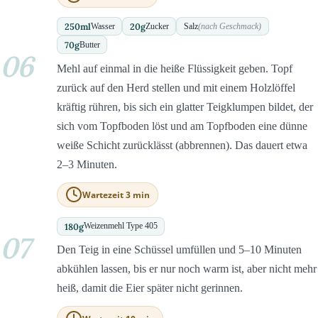
250
ml
20
g
Wasser
Zucker
Salz
(nach Geschmack)
70
g
Butter
06
Mehl auf einmal in die heiße Flüssigkeit geben. Topf
zurück auf den Herd stellen und mit einem Holzlöffel
kräftig rühren, bis sich ein glatter Teigklumpen bildet, der
sich vom Topfboden löst und am Topfboden eine dünne
weiße Schicht zurücklässt (abbrennen). Das dauert etwa
2–3 Minuten.
Wartezeit 3 min
180
g
Weizenmehl Type 405
07
Den Teig in eine Schüssel umfüllen und 5–10 Minuten
abkühlen lassen, bis er nur noch warm ist, aber nicht mehr
heiß, damit die Eier später nicht gerinnen.