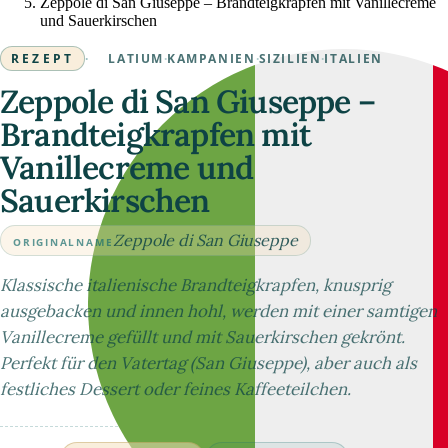
Zeppole di San Giuseppe – Brandteigkrapfen mit Vanillecreme
und Sauerkirschen
REZEPT
·
LATIUM
·
KAMPANIEN
·
SIZILIEN
·
ITALIEN
Zeppole di San Giuseppe –
Brandteigkrapfen mit
Vanillecreme und
Sauerkirschen
Zeppole di San Giuseppe
ORIGINALNAME
Klassische italienische Brandteigkrapfen, knusprig
ausgebacken und innen hohl, werden mit einer samtigen
Vanillecreme gefüllt und mit Sauerkirschen gekrönt.
Perfekt für den Vatertag (San Giuseppe), aber auch als
festliches Dessert oder feines Kaffeeteilchen.