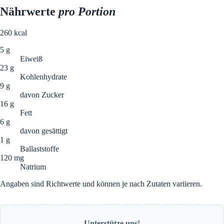
Nährwerte
pro Portion
260
kcal
5 g
Eiweiß
23 g
Kohlenhydrate
9 g
davon Zucker
16 g
Fett
6 g
davon gesättigt
1 g
Ballaststoffe
120 mg
Natrium
Angaben sind Richtwerte und können je nach Zutaten variieren.
Unterstütze uns!