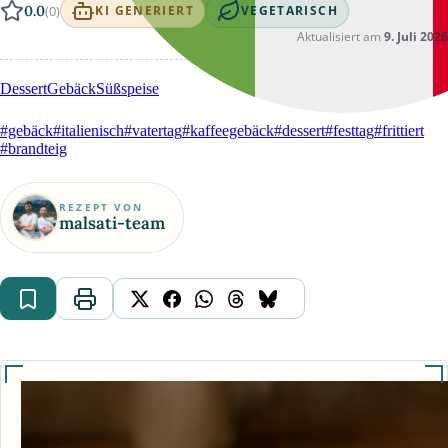
0.0
(0)
KI GENERIERT
VEGETARISCH
Aktualisiert am
9. Juli 2026
Dessert
Gebäck
Süßspeise
#gebäck
#italienisch
#vatertag
#kaffeegebäck
#dessert
#festtag
#frittiert
#brandteig
REZEPT VON
malsati-team