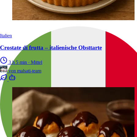
Italien
Crostate di frutta – italienische Obsttarte
3 h 5 min
·
Mittel
von
malsati-team