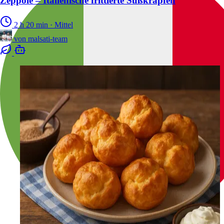
Zeppole – Italienische frittierte Süßkrapfen
2 h 20 min
·
Mittel
von
malsati-team