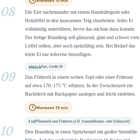
Wartezeit 10 min
08
Die Eier nacheinander mit einem Handrührgerät oder
Holzlöffel in den lauwarmen Teig einarbeiten. Jedes Ei
vollständig unterrühren, bevor das nächste dazu kommt.
Der fertige Brandteig soll glänzend, glatt und schwer vom
Löffel reißen, aber noch spritzfähig sein. Bei Bedarf das
letzte Ei nur teilweise hinzufügen.
4
Stück
Eier, Größe M
09
Das Frittieröl in einem weiten Topf oder einer Fritteuse
auf etwa 170–175 °C erhitzen. In der Zwischenzeit ein
Backblech mit Backpapier auslegen und leicht einfetten.
Wartezeit 10 min
1 ½
l
Pflanzenöl zum Frittieren (z.B. Sonnenblumen- oder Erdnussöl)
10
Den Brandteig in einen Spritzbeutel mit großer Sterntülle