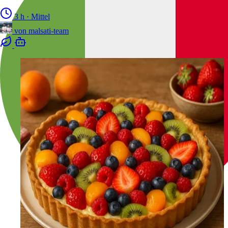
3 h
·
Mittel
von
malsati-team