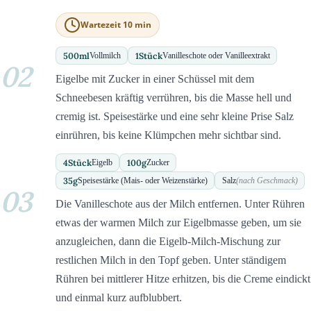
Wartezeit 10 min
500
ml
1
Stück
Vollmilch
Vanilleschote oder Vanilleextrakt
02
Eigelbe mit Zucker in einer Schüssel mit dem
Schneebesen kräftig verrühren, bis die Masse hell und
cremig ist. Speisestärke und eine sehr kleine Prise Salz
einrühren, bis keine Klümpchen mehr sichtbar sind.
4
Stück
100
g
Eigelb
Zucker
35
g
Speisestärke (Mais- oder Weizenstärke)
Salz
(nach Geschmack)
03
Die Vanilleschote aus der Milch entfernen. Unter Rühren
etwas der warmen Milch zur Eigelbmasse geben, um sie
anzugleichen, dann die Eigelb-Milch-Mischung zur
restlichen Milch in den Topf geben. Unter ständigem
Rühren bei mittlerer Hitze erhitzen, bis die Creme eindickt
und einmal kurz aufblubbert.