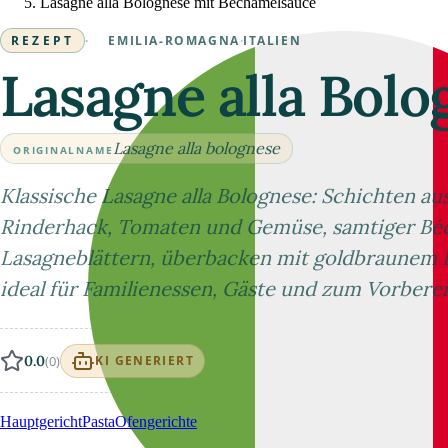
Lasagne alla Bolognese mit Béchamelsauce
REZEPT
·
EMILIA-ROMAGNA
·
ITALIEN
Lasagne alla Bol
Lasagne alla bolognese
ORIGINALNAME
Klassische Lasagne alla Bolognese: Schichten a
Rinderhack, Tomaten und Gemüse, samtiger Bé
Lasagneblättern, überbacken mit goldbraunem Kä
ideal für Familienessen, Gäste und zum Vorbere
0.0
(0)
KI GENERIERT
Hauptgericht
Pasta
Ofengerichte