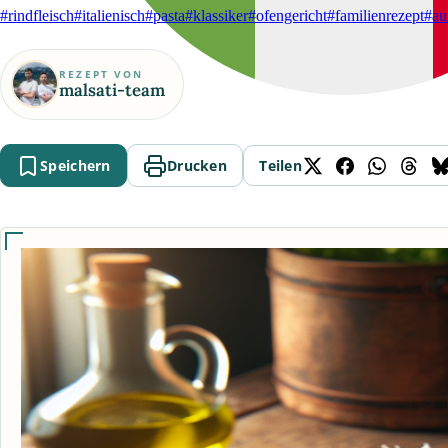
#rindfleisch
#italienisch
#pasta
#klassiker
#ofengericht
#familienrezept
#au
REZEPT VON
malsati-team
Speichern
Drucken
Teilen