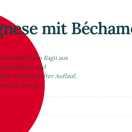
ognese mit Bécham
us aromatischem Ragù aus
chamelsauce und
se. Ein herzhafter Auflauf,
iten am Vortag.