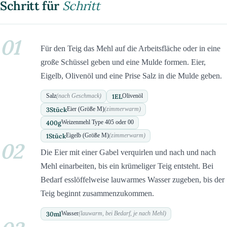
Schritt für
Schritt
01
Für den Teig das Mehl auf die Arbeitsfläche oder in eine
große Schüssel geben und eine Mulde formen. Eier,
Eigelb, Olivenöl und eine Prise Salz in die Mulde geben.
1
EL
Salz
(nach Geschmack)
Olivenöl
3
Stück
Eier (Größe M)
(zimmerwarm)
400
g
Weizenmehl Type 405 oder 00
1
Stück
Eigelb (Größe M)
(zimmerwarm)
02
Die Eier mit einer Gabel verquirlen und nach und nach
Mehl einarbeiten, bis ein krümeliger Teig entsteht. Bei
Bedarf esslöffelweise lauwarmes Wasser zugeben, bis der
Teig beginnt zusammenzukommen.
30
ml
Wasser
(lauwarm, bei Bedarf, je nach Mehl)