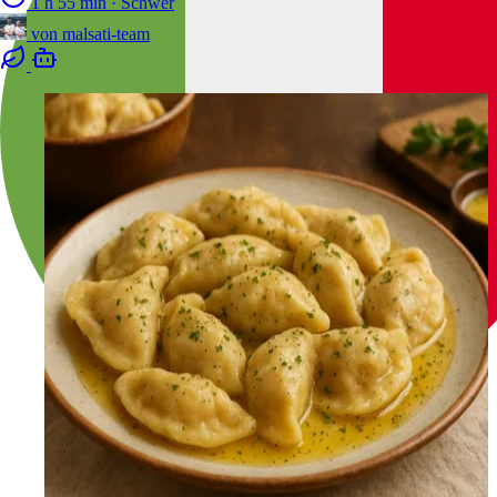
1 h 55 min
·
Schwer
von
malsati-team