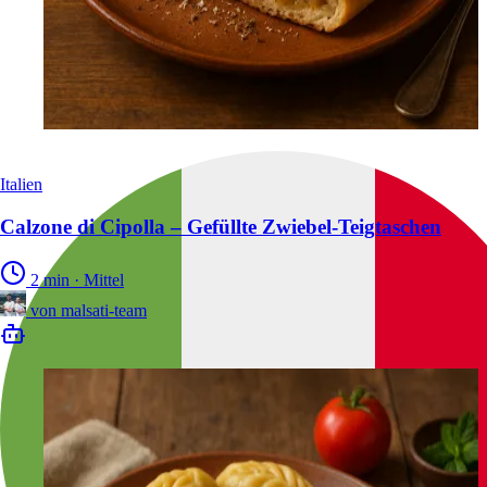
Italien
Calzone di Cipolla – Gefüllte Zwiebel-Teigtaschen
2 min
·
Mittel
von
malsati-team