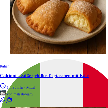
Italien
Calcioni – Süße gefüllte Teigtaschen mit Käse
1 h 35 min
·
Mittel
von
malsati-team