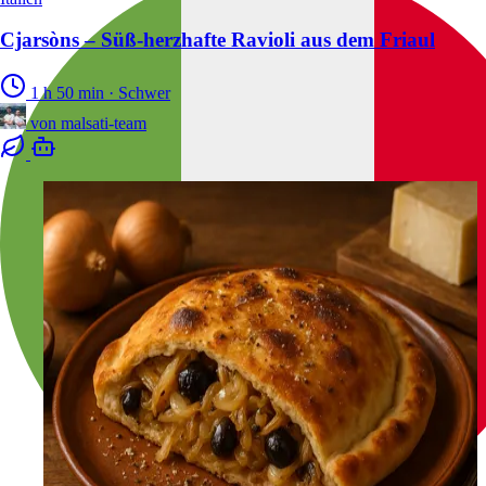
Cjarsòns – Süß-herzhafte Ravioli aus dem Friaul
1 h 50 min
·
Schwer
von
malsati-team