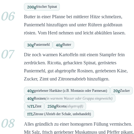
200
g
frischer Spinat
06
Butter in einer Pfanne bei mittlerer Hitze schmelzen,
Paniermehl hinzufügen und unter Rühren goldbraun
rösten. Vom Herd nehmen und leicht abkühlen lassen.
30
g
40
g
Paniermehl
Butter
07
Die noch warmen Kartoffeln mit einem Stampfer fein
zerdrücken. Ricotta, gehackten Spinat, geröstetes
Paniermehl, gut abgetropfte Rosinen, geriebenen Käse,
Zucker, Zimt und Zitronenabrieb hinzufügen.
40
g
20
g
geriebener Hartkäse (z.B. Montasio oder Parmesan)
Zucker
40
g
Rosinen
(in warmem Wasser oder Grappa eingeweicht)
½
TL
250
g
Zimt
Ricotta
(abgetropft)
1
TL
Zitrone (Abrieb der Schale, unbehandelt)
08
Alles gründlich zu einer homogenen Füllung vermischen.
Mit Salz, frisch geriebener Muskatnuss und Pfeffer pikant,