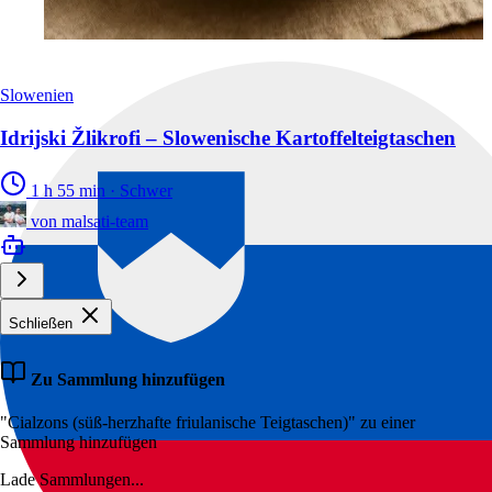
Slowenien
Idrijski Žlikrofi – Slowenische Kartoffelteigtaschen
1 h 55 min
·
Schwer
von
malsati-team
Schließen
Zu Sammlung hinzufügen
"Cialzons (süß-herzhafte friulanische Teigtaschen)" zu einer
Sammlung hinzufügen
Lade Sammlungen...