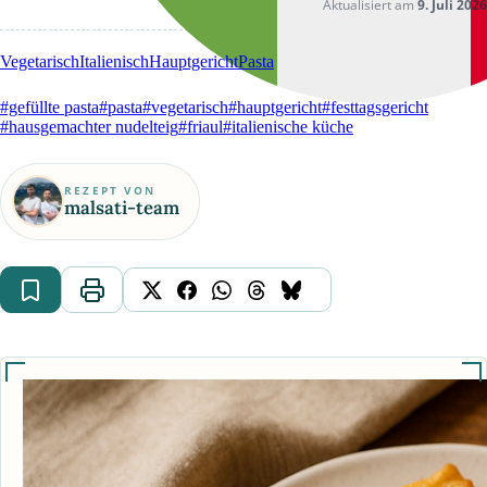
Aktualisiert am
9. Juli 2026
Vegetarisch
Italienisch
Hauptgericht
Pasta
#gefüllte pasta
#pasta
#vegetarisch
#hauptgericht
#festtagsgericht
#hausgemachter nudelteig
#friaul
#italienische küche
REZEPT VON
malsati-team