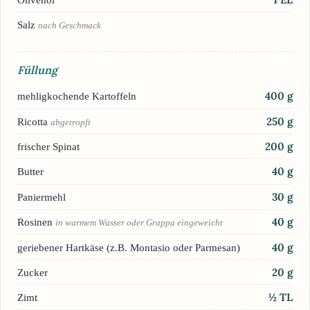
Salz
nach Geschmack
Füllung
400
g
mehligkochende Kartoffeln
250
g
Ricotta
abgetropft
200
g
frischer Spinat
40
g
Butter
30
g
Paniermehl
40
g
Rosinen
in warmem Wasser oder Grappa eingeweicht
40
g
geriebener Hartkäse (z.B. Montasio oder Parmesan)
20
g
Zucker
½
TL
Zimt