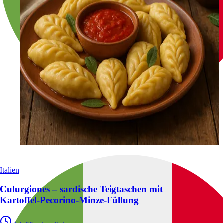
Italien
Culurgiones – sardische Teigtaschen mit
Kartoffel‑Pecorino‑Minze‑Füllung