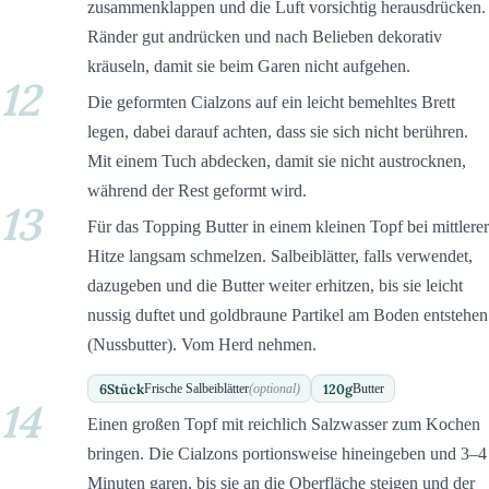
zusammenklappen und die Luft vorsichtig herausdrücken.
Ränder gut andrücken und nach Belieben dekorativ
kräuseln, damit sie beim Garen nicht aufgehen.
12
Die geformten Cialzons auf ein leicht bemehltes Brett
legen, dabei darauf achten, dass sie sich nicht berühren.
Mit einem Tuch abdecken, damit sie nicht austrocknen,
während der Rest geformt wird.
13
Für das Topping Butter in einem kleinen Topf bei mittlerer
Hitze langsam schmelzen. Salbeiblätter, falls verwendet,
dazugeben und die Butter weiter erhitzen, bis sie leicht
nussig duftet und goldbraune Partikel am Boden entstehen
(Nussbutter). Vom Herd nehmen.
6
Stück
120
g
Frische Salbeiblätter
(optional)
Butter
14
Einen großen Topf mit reichlich Salzwasser zum Kochen
bringen. Die Cialzons portionsweise hineingeben und 3–4
Minuten garen, bis sie an die Oberfläche steigen und der