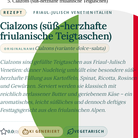
Cialzons (süß-herzhafte friulanische Teigtaschen)
REZEPT
·
FRIAUL-JULISCH VENETIEN
·
ITALIEN
Cialzons (süß-herzhafte
friulanische Teigtaschen)
Cialzons (variante dolce-salata)
ORIGINALNAME
Cialzons sind gefüllte Teigtaschen aus Friaul-Julisch
Venetien: dünner Nudelteig umhüllt eine besondere süß-
herzhafte Füllung aus Kartoffeln, Spinat, Ricotta, Rosinen
und Gewürzen. Serviert werden sie klassisch mit
reichlich zerlassener Butter und geriebenem Käse – ein
aromatisches, leicht süßliches und dennoch deftiges
Festtagsgericht aus den friulanischen Alpen.
0.0
(0)
KI GENERIERT
VEGETARISCH