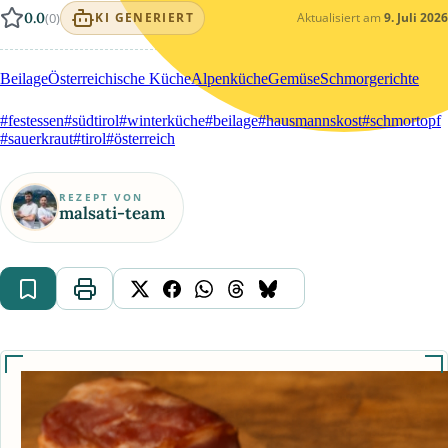
0.0
(0)
Aktualisiert am
9. Juli 2026
KI GENERIERT
Beilage
Österreichische Küche
Alpenküche
Gemüse
Schmorgerichte
#festessen
#südtirol
#winterküche
#beilage
#hausmannskost
#schmortopf
#sauerkraut
#tirol
#österreich
REZEPT VON
malsati-team