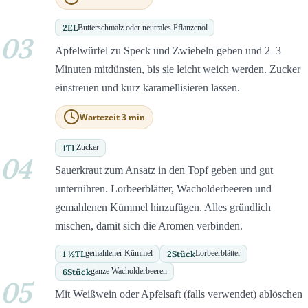
2
EL
Butterschmalz oder neutrales Pflanzenöl
03
Apfelwürfel zu Speck und Zwiebeln geben und 2–3
Minuten mitdünsten, bis sie leicht weich werden. Zucker
einstreuen und kurz karamellisieren lassen.
Wartezeit 3 min
1
TL
Zucker
04
Sauerkraut zum Ansatz in den Topf geben und gut
unterrühren. Lorbeerblätter, Wacholderbeeren und
gemahlenen Kümmel hinzufügen. Alles gründlich
mischen, damit sich die Aromen verbinden.
1 ½
TL
2
Stück
gemahlener Kümmel
Lorbeerblätter
6
Stück
ganze Wacholderbeeren
05
Mit Weißwein oder Apfelsaft (falls verwendet) ablöschen