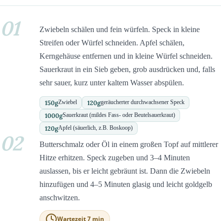
01
Zwiebeln schälen und fein würfeln. Speck in kleine
Streifen oder Würfel schneiden. Apfel schälen,
Kerngehäuse entfernen und in kleine Würfel schneiden.
Sauerkraut in ein Sieb geben, grob ausdrücken und, falls
sehr sauer, kurz unter kaltem Wasser abspülen.
150
g
120
g
Zwiebel
geräucherter durchwachsener Speck
1000
g
Sauerkraut (mildes Fass- oder Beutelsauerkraut)
120
g
Apfel (säuerlich, z.B. Boskoop)
02
Butterschmalz oder Öl in einem großen Topf auf mittlerer
Hitze erhitzen. Speck zugeben und 3–4 Minuten
auslassen, bis er leicht gebräunt ist. Dann die Zwiebeln
hinzufügen und 4–5 Minuten glasig und leicht goldgelb
anschwitzen.
Wartezeit 7 min