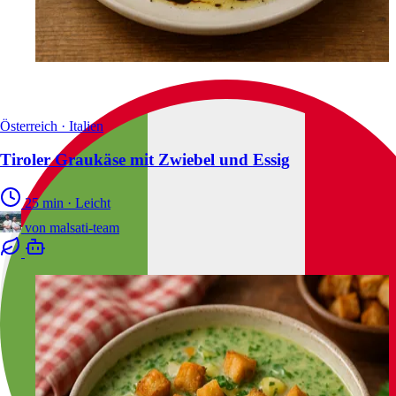
Österreich · Italien
Tiroler Graukäse mit Zwiebel und Essig
25 min
·
Leicht
von
malsati-team