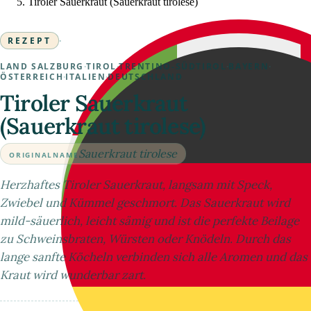
Tiroler Sauerkraut (Sauerkraut tirolese)
REZEPT
·
LAND SALZBURG
·
TIROL
·
TRENTINO-SÜDTIROL
·
BAYERN
·
ÖSTERREICH
·
ITALIEN
·
DEUTSCHLAND
Tiroler Sauerkraut
(Sauerkraut tirolese)
Sauerkraut tirolese
ORIGINALNAME
Herzhaftes Tiroler Sauerkraut, langsam mit Speck,
Zwiebel und Kümmel geschmort. Das Sauerkraut wird
mild-säuerlich, leicht sämig und ist die perfekte Beilage
zu Schweinsbraten, Würsten oder Knödeln. Durch das
lange sanfte Köcheln verbinden sich alle Aromen und das
Kraut wird wunderbar zart.