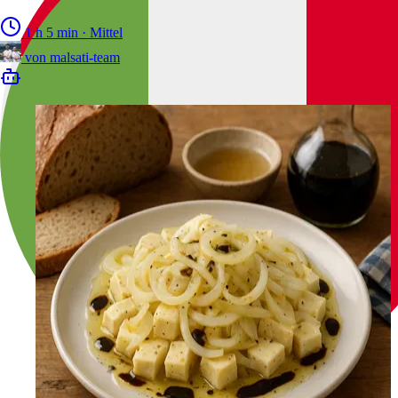
1 h 5 min
·
Mittel
von
malsati-team