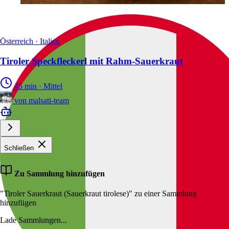
Österreich · Italien
Tiroler Speckfleckerl mit Rahm-Sauerkraut
45 min
·
Mittel
von
malsati-team
Schließen
Zu Sammlung hinzufügen
"Tiroler Sauerkraut (Sauerkraut tirolese)" zu einer Sammlung
hinzufügen
Lade Sammlungen...