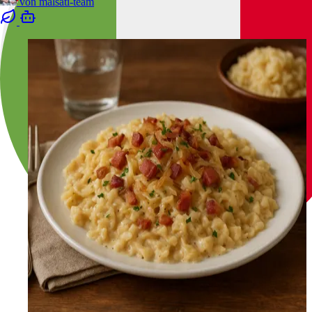
von
malsati-team