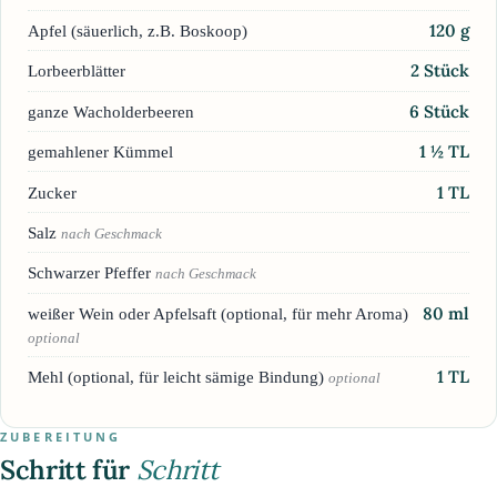
120
g
Apfel (säuerlich, z.B. Boskoop)
2
Stück
Lorbeerblätter
6
Stück
ganze Wacholderbeeren
1 ½
TL
gemahlener Kümmel
1
TL
Zucker
Salz
nach Geschmack
Schwarzer Pfeffer
nach Geschmack
80
ml
weißer Wein oder Apfelsaft (optional, für mehr Aroma)
optional
1
TL
Mehl (optional, für leicht sämige Bindung)
optional
ZUBEREITUNG
Schritt für
Schritt