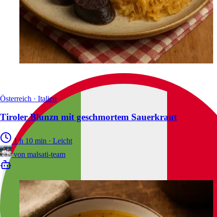
Österreich · Italien
Tiroler Blunzn mit geschmortem Sauerkraut
1 h 10 min
·
Leicht
von
malsati-team