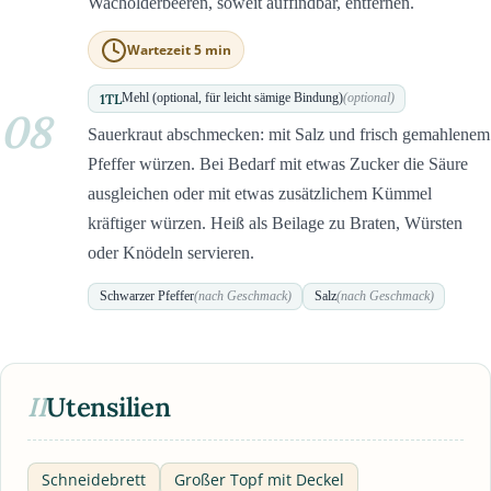
Wacholderbeeren, soweit auffindbar, entfernen.
Wartezeit 5 min
1
TL
Mehl (optional, für leicht sämige Bindung)
(optional)
08
Sauerkraut abschmecken: mit Salz und frisch gemahlenem
Pfeffer würzen. Bei Bedarf mit etwas Zucker die Säure
ausgleichen oder mit etwas zusätzlichem Kümmel
kräftiger würzen. Heiß als Beilage zu Braten, Würsten
oder Knödeln servieren.
Schwarzer Pfeffer
(nach Geschmack)
Salz
(nach Geschmack)
II
Utensilien
Schneidebrett
Großer Topf mit Deckel