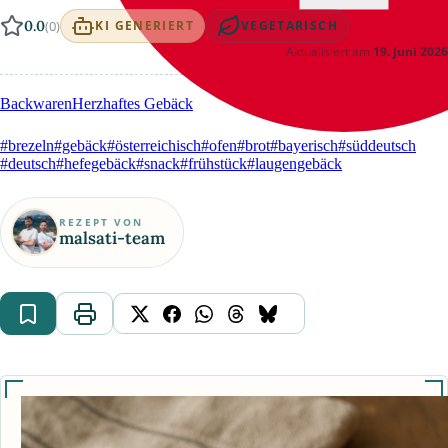
0.0
(0)
KI GENERIERT
VEGETARISCH
Aktualisiert am
19. Juni 2026
Backwaren
Herzhaftes Gebäck
#brezeln
#gebäck
#österreichisch
#ofen
#brot
#bayerisch
#süddeutsch
#deutsch
#hefegebäck
#snack
#frühstück
#laugengebäck
REZEPT VON
malsati-team