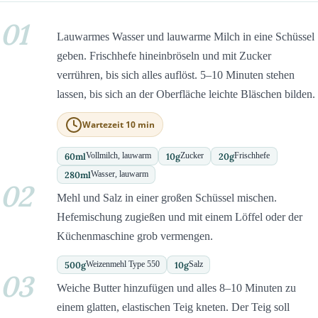
01
Lauwarmes Wasser und lauwarme Milch in eine Schüssel
geben. Frischhefe hineinbröseln und mit Zucker
verrühren, bis sich alles auflöst. 5–10 Minuten stehen
lassen, bis sich an der Oberfläche leichte Bläschen bilden.
Wartezeit 10 min
60
ml
10
g
20
g
Vollmilch, lauwarm
Zucker
Frischhefe
280
ml
Wasser, lauwarm
02
Mehl und Salz in einer großen Schüssel mischen.
Hefemischung zugießen und mit einem Löffel oder der
Küchenmaschine grob vermengen.
500
g
10
g
Weizenmehl Type 550
Salz
03
Weiche Butter hinzufügen und alles 8–10 Minuten zu
einem glatten, elastischen Teig kneten. Der Teig soll