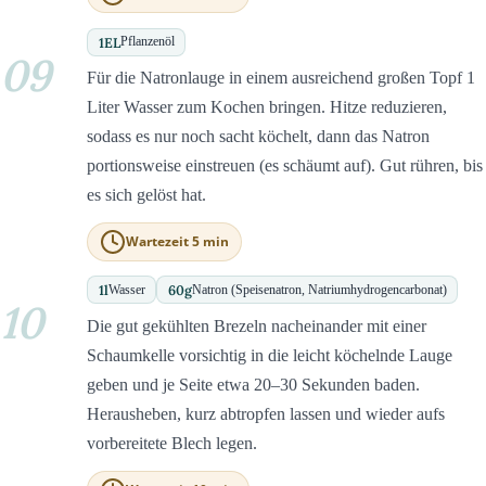
1
EL
Pflanzenöl
09
Für die Natronlauge in einem ausreichend großen Topf 1
Liter Wasser zum Kochen bringen. Hitze reduzieren,
sodass es nur noch sacht köchelt, dann das Natron
portionsweise einstreuen (es schäumt auf). Gut rühren, bis
es sich gelöst hat.
Wartezeit 5 min
1
l
60
g
Wasser
Natron (Speisenatron, Natriumhydrogencarbonat)
10
Die gut gekühlten Brezeln nacheinander mit einer
Schaumkelle vorsichtig in die leicht köchelnde Lauge
geben und je Seite etwa 20–30 Sekunden baden.
Herausheben, kurz abtropfen lassen und wieder aufs
vorbereitete Blech legen.