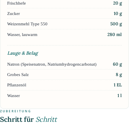
20
g
Frischhefe
10
g
Zucker
500
g
Weizenmehl Type 550
280
ml
Wasser, lauwarm
Lauge & Belag
60
g
Natron (Speisenatron, Natriumhydrogencarbonat)
8
g
Grobes Salz
1
EL
Pflanzenöl
1
l
Wasser
ZUBEREITUNG
Schritt für
Schritt