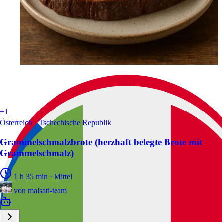
+1
Österreich · Tschechische Republik
Grammelschmalzbrote (herzhaft belegte Brote mit
Grammelschmalz)
1 h 35 min
·
Mittel
von
malsati-team