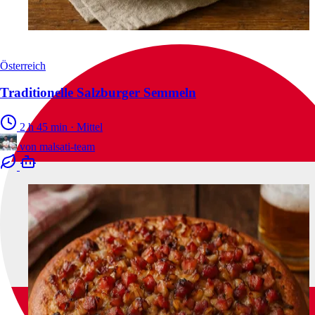
Österreich
Traditionelle Salzburger Semmeln
2 h 45 min
·
Mittel
von
malsati-team