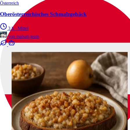
Österreich
Oberösterreichisches Schmalzgebäck
3 h
·
Mittel
von
malsati-team