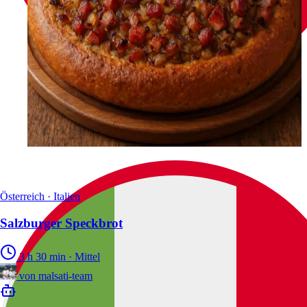
Österreich · Italien
Salzburger Speckbrot
3 h 30 min
·
Mittel
von
malsati-team