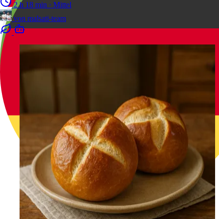
2 h 18 min
·
Mittel
von
malsati-team