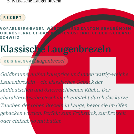
Klassische Laugenbrezeln
REZEPT
·
VORARLBERG
·
BADEN-WÜRTTEMBERG
·
KANTON GRAUBÜNDEN
·
OBERÖSTERREICH
·
BAYERN
·
WIEN
·
ÖSTERREICH
·
DEUTSCHLAND
·
SCHWEIZ
Klassische Laugenbrezeln
Laugenbrezel
ORIGINALNAME
Goldbraune, außen knusprige und innen wattig-weiche
Laugenbrezeln – ein klassisches Gebäck der
süddeutschen und österreichischen Küche. Der
charakteristische Geschmack entsteht durch das kurze
Tauchen der rohen Brezeln in Lauge, bevor sie im Ofen
gebacken werden. Perfekt zum Frühstück, zur Brotzeit
oder einfach so mit Butter.