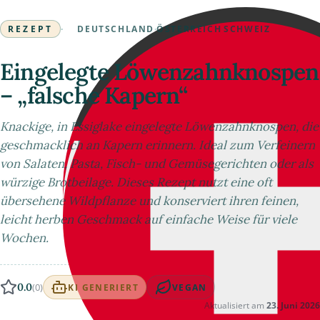
REZEPT
·
DEUTSCHLAND
·
ÖSTERREICH
·
SCHWEIZ
Eingelegte Löwenzahnknospen
– „falsche Kapern“
Knackige, in Essiglake eingelegte Löwenzahnknospen, die
geschmacklich an Kapern erinnern. Ideal zum Verfeinern
von Salaten, Pasta, Fisch- und Gemüsegerichten oder als
würzige Brotbeilage. Dieses Rezept nutzt eine oft
übersehene Wildpflanze und konserviert ihren feinen,
leicht herben Geschmack auf einfache Weise für viele
Wochen.
0.0
(0)
KI GENERIERT
VEGAN
Aktualisiert am
23. Juni 2026