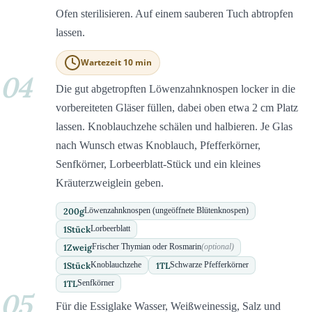
Ofen sterilisieren. Auf einem sauberen Tuch abtropfen
lassen.
Wartezeit 10 min
04
Die gut abgetropften Löwenzahnknospen locker in die
vorbereiteten Gläser füllen, dabei oben etwa 2 cm Platz
lassen. Knoblauchzehe schälen und halbieren. Je Glas
nach Wunsch etwas Knoblauch, Pfefferkörner,
Senfkörner, Lorbeerblatt-Stück und ein kleines
Kräuterzweiglein geben.
200
g
Löwenzahnknospen (ungeöffnete Blütenknospen)
1
Stück
Lorbeerblatt
1
Zweig
Frischer Thymian oder Rosmarin
(optional)
1
Stück
1
TL
Knoblauchzehe
Schwarze Pfefferkörner
1
TL
Senfkörner
05
Für die Essiglake Wasser, Weißweinessig, Salz und