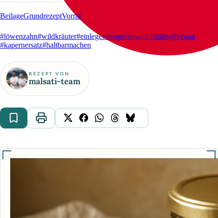
Beilage
Grundrezept
Vorrat
#löwenzahn
#wildkräuter
#einlegen
#vegetarisch
#frühling
#vegan
#kapernersatz
#haltbarmachen
REZEPT VON
malsati-team