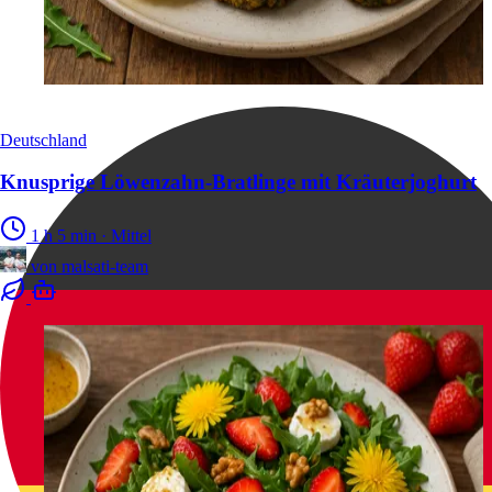
Deutschland
Knusprige Löwenzahn‑Bratlinge mit Kräuterjoghurt
1 h 5 min
·
Mittel
von
malsati-team