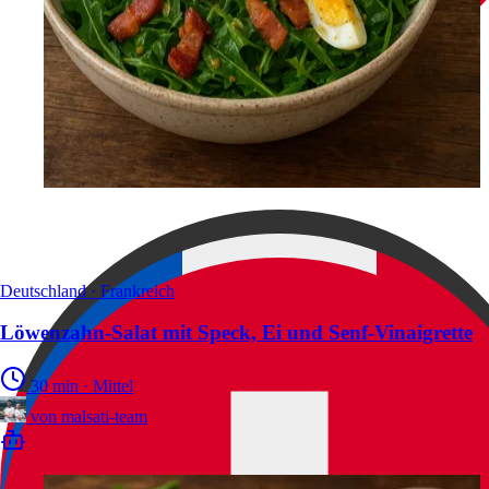
Deutschland · Frankreich
Löwenzahn-Salat mit Speck, Ei und Senf-Vinaigrette
30 min
·
Mittel
von
malsati-team