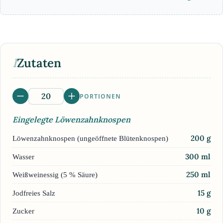
I
Zutaten
PORTIONEN
Eingelegte Löwenzahnknospen
200
g
Löwenzahnknospen (ungeöffnete Blütenknospen)
300
ml
Wasser
250
ml
Weißweinessig (5 % Säure)
15
g
Jodfreies Salz
10
g
Zucker