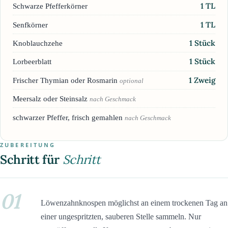
1
TL
Schwarze Pfefferkörner
1
TL
Senfkörner
1
Stück
Knoblauchzehe
1
Stück
Lorbeerblatt
1
Zweig
Frischer Thymian oder Rosmarin
optional
Meersalz oder Steinsalz
nach Geschmack
schwarzer Pfeffer, frisch gemahlen
nach Geschmack
ZUBEREITUNG
Schritt für
Schritt
01
Löwenzahnknospen möglichst an einem trockenen Tag an
einer ungespritzten, sauberen Stelle sammeln. Nur