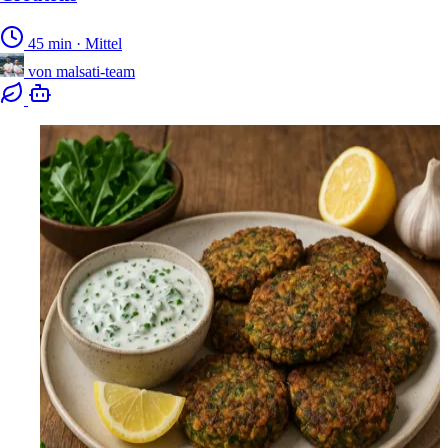
45 min
·
Mittel
von
malsati-team