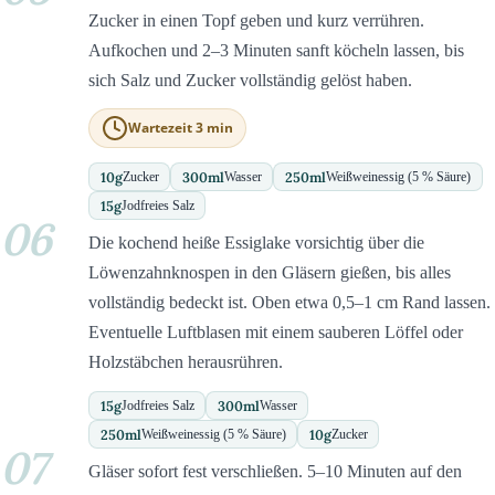
Zucker in einen Topf geben und kurz verrühren.
Aufkochen und 2–3 Minuten sanft köcheln lassen, bis
sich Salz und Zucker vollständig gelöst haben.
Wartezeit 3 min
10
g
300
ml
250
ml
Zucker
Wasser
Weißweinessig (5 % Säure)
15
g
Jodfreies Salz
06
Die kochend heiße Essiglake vorsichtig über die
Löwenzahnknospen in den Gläsern gießen, bis alles
vollständig bedeckt ist. Oben etwa 0,5–1 cm Rand lassen.
Eventuelle Luftblasen mit einem sauberen Löffel oder
Holzstäbchen herausrühren.
15
g
300
ml
Jodfreies Salz
Wasser
250
ml
10
g
Weißweinessig (5 % Säure)
Zucker
07
Gläser sofort fest verschließen. 5–10 Minuten auf den