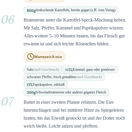
800
g
festkochende Kartoffeln, bereits gegart (z.B. vom Vortag)
06
Bratenreste unter die Kartoffel-Speck-Mischung heben.
Mit Salz, Pfeffer, Kümmel und Paprikapulver würzen.
Alles weitere 5–10 Minuten braten, bis das Fleisch gut
erwärmt ist und sich leichte Röststellen bilden.
Wartezeit 8 min
½
TL
Salz
(nach Geschmack)
Kümmel, ganz oder gemörsert
schwarzer Pfeffer, frisch gemahlen
(nach Geschmack)
1
TL
Paprikapulver, edelsüß
300
g
Schweinebratenreste oder anderes gegartes Fleisch
07
Butter in einer zweiten Pfanne erhitzen. Die Eier
hineinschlagen und bei mittlerer Hitze zu Spiegeleiern
braten, bis das Eiweiß gestockt ist und der Dotter noch
weich bleibt. Leicht salzen und pfeffern.