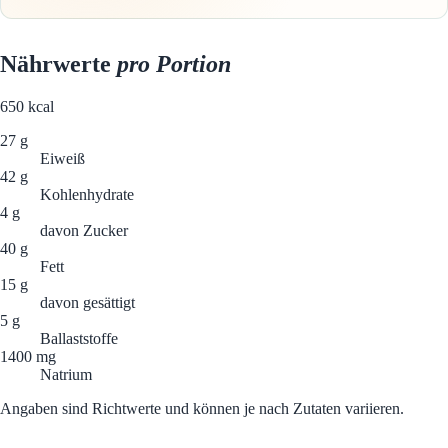
Nährwerte
pro Portion
650
kcal
27 g
Eiweiß
42 g
Kohlenhydrate
4 g
davon Zucker
40 g
Fett
15 g
davon gesättigt
5 g
Ballaststoffe
1400 mg
Natrium
Angaben sind Richtwerte und können je nach Zutaten variieren.