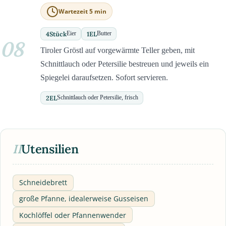
Wartezeit 5 min
4
Stück
1
EL
Eier
Butter
08
Tiroler Gröstl auf vorgewärmte Teller geben, mit
Schnittlauch oder Petersilie bestreuen und jeweils ein
Spiegelei daraufsetzen. Sofort servieren.
2
EL
Schnittlauch oder Petersilie, frisch
II
Utensilien
Schneidebrett
große Pfanne, idealerweise Gusseisen
Kochlöffel oder Pfannenwender