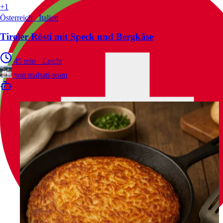
+1
Österreich · Italien
Tiroler Rösti mit Speck und Bergkäse
45 min
·
Leicht
von
malsati-team