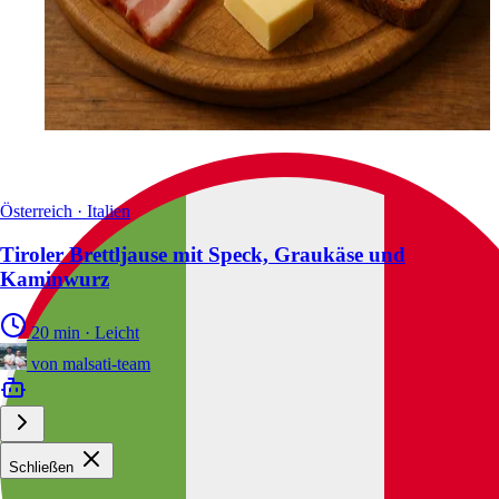
Österreich · Italien
Tiroler Brettljause mit Speck, Graukäse und
Kaminwurz
20 min
·
Leicht
von
malsati-team
Schließen