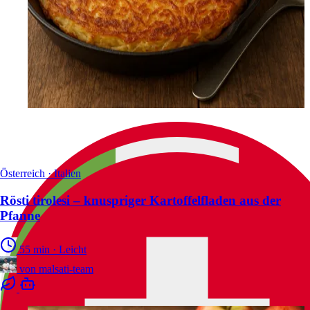
Österreich · Italien
Rösti tirolesi – knuspriger Kartoffelfladen aus der
Pfanne
55 min
·
Leicht
von
malsati-team