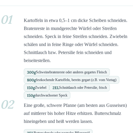
01
Kartoffeln in etwa 0,5–1 cm dicke Scheiben schneiden.
Bratenreste in mundgerechte Würfel oder Streifen
schneiden. Speck in feine Streifen schneiden. Zwiebeln
schälen und in feine Ringe oder Würfel schneiden.
Schnittlauch bzw. Petersilie fein schneiden und
beiseitestellen.
300
g
Schweinebratenreste oder anderes gegartes Fleisch
800
g
festkochende Kartoffeln, bereits gegart (z.B. vom Vortag)
150
g
2
EL
Zwiebel
Schnittlauch oder Petersilie, frisch
150
g
durchwachsener Speck
02
Eine große, schwere Pfanne (am besten aus Gusseisen)
auf mittlerer bis hoher Hitze erhitzen. Butterschmalz
hineingeben und heiß werden lassen.
Butterschmalz oder neutrales Pflanzenöl