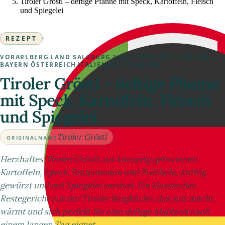
Tiroler Gröstl – deftige Pfanne mit Speck, Kartoffeln, Fleisch
und Spiegelei
REZEPT
·
VORARLBERG
·
LAND SALZBURG
·
TIROL
·
TRENTINO-SÜDTIROL
·
BAYERN
·
ÖSTERREICH
·
ITALIEN
·
DEUTSCHLAND
Tiroler Gröstl – deftige Pfanne
mit Speck, Kartoffeln, Fleisch
und Spiegelei
Tiroler Gröstl
ORIGINALNAME
Herzhaftes Tiroler Gröstl aus knusprig gebratenen
Kartoffeln, Speck, Bratenresten und Zwiebeln, kräftig
gewürzt und mit Spiegelei serviert. Ein klassisches
Restegericht aus der Tiroler Bergküche, das satt macht,
wärmt und sich perfekt für eine deftige Mahlzeit nach
einem langen Tag eignet.