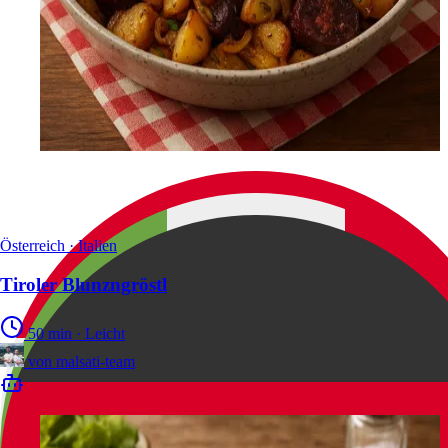
Österreich · Italien
Tiroler Blunzngröstl
50 min
·
Leicht
von
malsati-team