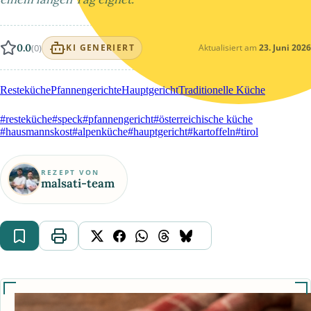
0.0
(0)
Aktualisiert am
23. Juni 2026
KI GENERIERT
Resteküche
Pfannengerichte
Hauptgericht
Traditionelle Küche
#resteküche
#speck
#pfannengericht
#österreichische küche
#hausmannskost
#alpenküche
#hauptgericht
#kartoffeln
#tirol
REZEPT VON
malsati-team