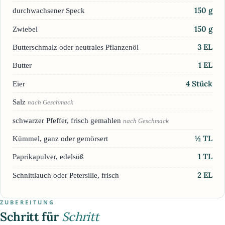
150
g
durchwachsener Speck
150
g
Zwiebel
3
EL
Butterschmalz oder neutrales Pflanzenöl
1
EL
Butter
4
Stück
Eier
Salz
nach Geschmack
schwarzer Pfeffer, frisch gemahlen
nach Geschmack
½
TL
Kümmel, ganz oder gemörsert
1
TL
Paprikapulver, edelsüß
2
EL
Schnittlauch oder Petersilie, frisch
ZUBEREITUNG
Schritt für
Schritt