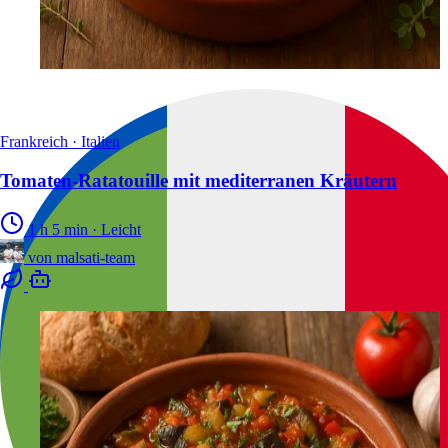
Frankreich · Italien
Tomaten-Ratatouille mit mediterranen Kräutern
1 h 5 min
·
Leicht
von
malsati-team