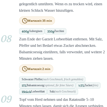
gelegentlich umrühren. Wenn es zu trocken wird, einen
kleinen Schluck Wasser hinzufügen.
Wartezeit 35 min
400
g
350
g
Auberginen
Zucchini
08
Zum Ende der Garzeit Lorbeerblatt entfernen. Mit Salz,
Pfeffer und bei Bedarf etwas Zucker abschmecken.
Balsamicoessig einrühren, falls verwendet, und weitere 2
Minuten ziehen lassen.
Wartezeit 2 min
Schwarzer Pfeffer
(nach Geschmack, frisch gemahlen)
1
TL
½
TL
Balsamicoessig
(optional, für feine Säure)
Zucker
(fein)
1
Stück
Lorbeerblatt
Salz
(nach Geschmack)
09
Topf vom Herd nehmen und das Ratatouille 5–10
Minuten ruhen lassen, damit sich die Aromen verbinden.