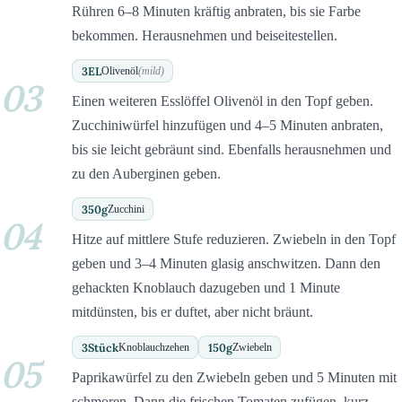
Rühren 6–8 Minuten kräftig anbraten, bis sie Farbe
bekommen. Herausnehmen und beiseitestellen.
3
EL
Olivenöl
(mild)
03
Einen weiteren Esslöffel Olivenöl in den Topf geben.
Zucchiniwürfel hinzufügen und 4–5 Minuten anbraten,
bis sie leicht gebräunt sind. Ebenfalls herausnehmen und
zu den Auberginen geben.
350
g
Zucchini
04
Hitze auf mittlere Stufe reduzieren. Zwiebeln in den Topf
geben und 3–4 Minuten glasig anschwitzen. Dann den
gehackten Knoblauch dazugeben und 1 Minute
mitdünsten, bis er duftet, aber nicht bräunt.
3
Stück
150
g
Knoblauchzehen
Zwiebeln
05
Paprikawürfel zu den Zwiebeln geben und 5 Minuten mit
schmoren. Dann die frischen Tomaten zufügen, kurz