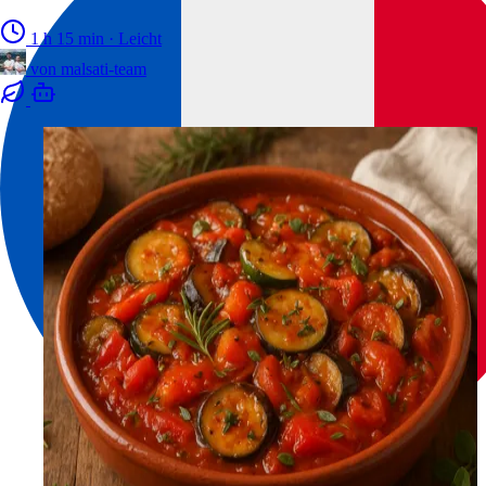
1 h 15 min
·
Leicht
von
malsati-team