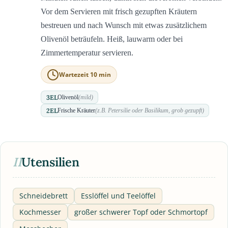
Vor dem Servieren mit frisch gezupften Kräutern
bestreuen und nach Wunsch mit etwas zusätzlichem
Olivenöl beträufeln. Heiß, lauwarm oder bei
Zimmertemperatur servieren.
Wartezeit 10 min
3
EL
Olivenöl
(mild)
2
EL
Frische Kräuter
(z.B. Petersilie oder Basilikum, grob gezupft)
II
Utensilien
Schneidebrett
Esslöffel und Teelöffel
Kochmesser
großer schwerer Topf oder Schmortopf