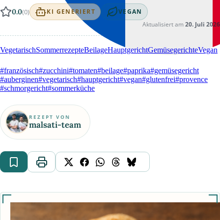
0.0
(0)
KI GENERIERT
VEGAN
Aktualisiert am
20. Juli 2026
Vegetarisch
Sommerrezepte
Beilage
Hauptgericht
Gemüsegerichte
Vegan
#französisch
#zucchini
#tomaten
#beilage
#paprika
#gemüsegericht
#auberginen
#vegetarisch
#hauptgericht
#vegan
#glutenfrei
#provence
#schmorgericht
#sommerküche
REZEPT VON
malsati-team