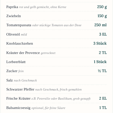
250
g
Paprika
rot und gelb gemischt, ohne Kerne
150
g
Zwiebeln
250
ml
Tomatenpassata
oder stückige Tomaten aus der Dose
3
EL
Olivenöl
mild
3
Stück
Knoblauchzehen
2
TL
Kräuter der Provence
getrocknet
1
Stück
Lorbeerblatt
½
TL
Zucker
fein
Salz
nach Geschmack
Schwarzer Pfeffer
nach Geschmack, frisch gemahlen
2
EL
Frische Kräuter
z.B. Petersilie oder Basilikum, grob gezupft
1
TL
Balsamicoessig
optional, für feine Säure