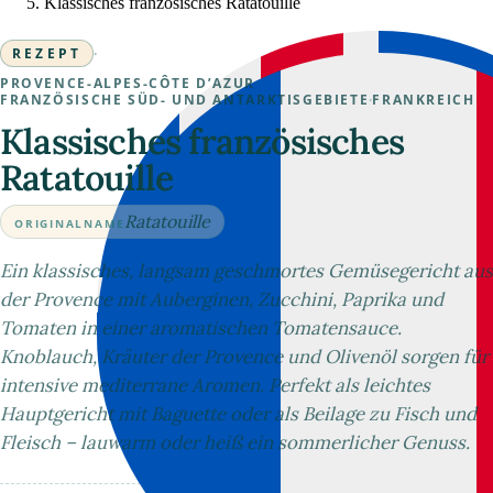
Klassisches französisches Ratatouille
REZEPT
·
PROVENCE-ALPES-CÔTE D’AZUR
·
FRANZÖSISCHE SÜD- UND ANTARKTISGEBIETE
·
FRANKREICH
Klassisches französisches
Ratatouille
Ratatouille
ORIGINALNAME
Ein klassisches, langsam geschmortes Gemüsegericht aus
der Provence mit Auberginen, Zucchini, Paprika und
Tomaten in einer aromatischen Tomatensauce.
Knoblauch, Kräuter der Provence und Olivenöl sorgen für
intensive mediterrane Aromen. Perfekt als leichtes
Hauptgericht mit Baguette oder als Beilage zu Fisch und
Fleisch – lauwarm oder heiß ein sommerlicher Genuss.