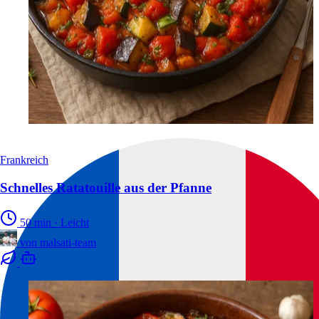
Frankreich
Schnelles Ratatouille aus der Pfanne
50 min
·
Leicht
von
malsati-team