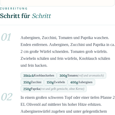
ZUBEREITUNG
Schritt für
Schritt
01
Auberginen, Zucchini, Tomaten und Paprika waschen.
Enden entfernen. Auberginen, Zucchini und Paprika in ca.
2 cm große Würfel schneiden. Tomaten grob würfeln.
Zwiebeln schälen und fein würfeln, Knoblauch schälen
und fein hacken.
3
Stück
300
g
Knoblauchzehen
Tomaten
(reif und aromatisch)
350
g
150
g
400
g
Zucchini
Zwiebeln
Auberginen
250
g
Paprika
(rot und gelb gemischt, ohne Kerne)
02
In einem großen schweren Topf oder einer tiefen Pfanne 2
EL Olivenöl auf mittlerer bis hoher Hitze erhitzen.
Auberginenwürfel zugeben und unter gelegentlichem