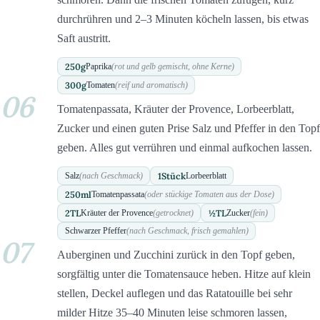
durchrühren und 2–3 Minuten köcheln lassen, bis etwas
Saft austritt.
250
g
Paprika
(rot und gelb gemischt, ohne Kerne)
300
g
Tomaten
(reif und aromatisch)
06
Tomatenpassata, Kräuter der Provence, Lorbeerblatt,
Zucker und einen guten Prise Salz und Pfeffer in den Topf
geben. Alles gut verrühren und einmal aufkochen lassen.
1
Stück
Salz
(nach Geschmack)
Lorbeerblatt
250
ml
Tomatenpassata
(oder stückige Tomaten aus der Dose)
2
TL
½
TL
Kräuter der Provence
(getrocknet)
Zucker
(fein)
Schwarzer Pfeffer
(nach Geschmack, frisch gemahlen)
07
Auberginen und Zucchini zurück in den Topf geben,
sorgfältig unter die Tomatensauce heben. Hitze auf klein
stellen, Deckel auflegen und das Ratatouille bei sehr
milder Hitze 35–40 Minuten leise schmoren lassen,