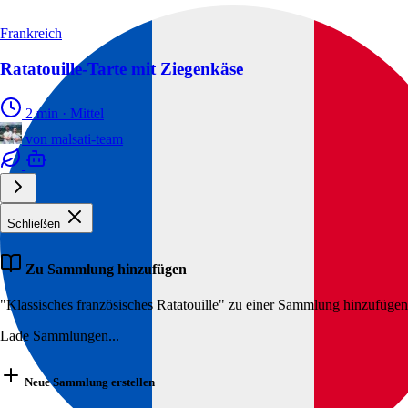
Frankreich
Ratatouille-Tarte mit Ziegenkäse
2 min
·
Mittel
von
malsati-team
Schließen
Zu Sammlung hinzufügen
"Klassisches französisches Ratatouille" zu einer Sammlung hinzufügen
Lade Sammlungen...
Neue Sammlung erstellen