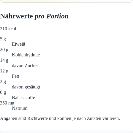
Nährwerte
pro Portion
210
kcal
5 g
Eiweiß
20 g
Kohlenhydrate
14 g
davon Zucker
12 g
Fett
2 g
davon gesättigt
6 g
Ballaststoffe
350 mg
Natrium
Angaben sind Richtwerte und können je nach Zutaten variieren.