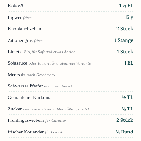
1 ½
EL
Kokosöl
15
g
Ingwer
frisch
2
Stück
Knoblauchzehen
1
Stange
Zitronengras
frisch
1
Stück
Limette
Bio, für Saft und etwas Abrieb
1
EL
Sojasauce
oder Tamari für glutenfreie Variante
Meersalz
nach Geschmack
Schwarzer Pfeffer
nach Geschmack
½
TL
Gemahlener Kurkuma
½
TL
Zucker
oder ein anderes mildes Süßungsmittel
2
Stück
Frühlingszwiebeln
für Garnitur
¼
Bund
frischer Koriander
für Garnitur