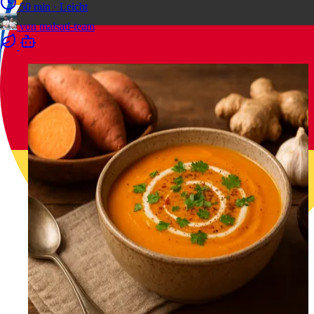
50 min
·
Leicht
von
malsati-team