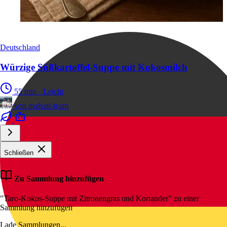
Deutschland
Würzige Süßkartoffel-Suppe mit Kokosmilch
55 min
·
Leicht
von
malsati-team
Schließen
Zu Sammlung hinzufügen
"Taro-Kokos-Suppe mit Zitronengras und Koriander" zu einer
Sammlung hinzufügen
Lade Sammlungen...