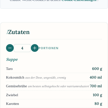
I
Zutaten
PORTIONEN
Suppe
600
g
Taro
400
ml
Kokosmilch
aus der Dose, ungesüßt, cremig
700
ml
Gemüsebrühe
am besten selbstgekocht oder natriumreduziert
100
g
Zwiebel
80
g
Karotten