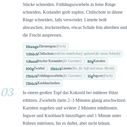
Stücke schneiden. Frühlingszwiebeln in feine Ringe
schneiden, Koriander grob zupfen. Chilischote in dünne
Ringe schneiden, falls verwendet. Limette heiß
abwaschen, trockenreiben, etwas Schale fein abreiben und
die Frucht auspressen.
1
Stange
Zitronengras
(frisch)
½
Stück
Chilischote
(mild bis mittelscharf, optional für etwas Schärfe)
¼
Bund
80
g
frischer Koriander
(für Garnitur)
Karotten
100
g
1
Stück
Zwiebel
Limette
(Bio, für Saft und etwas Abrieb)
2
Stück
15
g
Frühlingszwiebeln
(für Garnitur)
Ingwer
(frisch)
2
Stück
Knoblauchzehen
03
In einem großen Topf das Kokosöl bei mittlerer Hitze
erhitzen. Zwiebeln darin 2–3 Minuten glasig anschwitzen.
Karotten zugeben und weitere 2 Minuten mitdünsten.
Ingwer und Knoblauch hinzufügen und 1 Minute unter
Rühren mitrösten, bis es duftet, aber nicht bräunt.