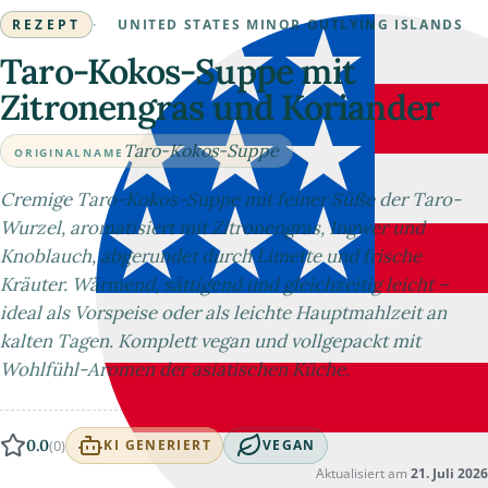
REZEPT
·
UNITED STATES MINOR OUTLYING ISLANDS
Taro-Kokos-Suppe mit
Zitronengras und Koriander
Taro-Kokos-Suppe
ORIGINALNAME
Cremige Taro-Kokos-Suppe mit feiner Süße der Taro-
Wurzel, aromatisiert mit Zitronengras, Ingwer und
Knoblauch, abgerundet durch Limette und frische
Kräuter. Wärmend, sättigend und gleichzeitig leicht –
ideal als Vorspeise oder als leichte Hauptmahlzeit an
kalten Tagen. Komplett vegan und vollgepackt mit
Wohlfühl-Aromen der asiatischen Küche.
0.0
(0)
KI GENERIERT
VEGAN
Aktualisiert am
21. Juli 2026