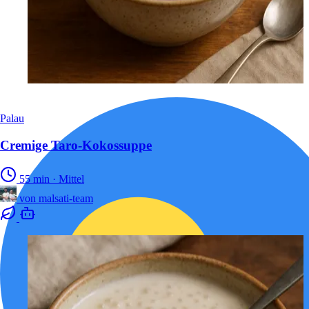
Palau
Cremige Taro-Kokossuppe
55 min
·
Mittel
von
malsati-team