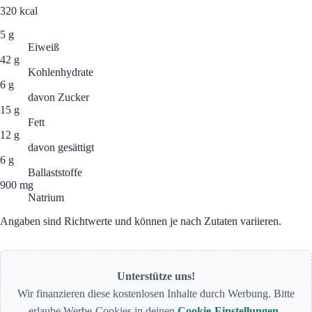
320
kcal
5 g
Eiweiß
42 g
Kohlenhydrate
6 g
davon Zucker
15 g
Fett
12 g
davon gesättigt
6 g
Ballaststoffe
900 mg
Natrium
Angaben sind Richtwerte und können je nach Zutaten variieren.
Unterstütze uns!
Wir finanzieren diese kostenlosen Inhalte durch Werbung. Bitte
erlaube Werbe-Cookies in deinen
Cookie-Einstellungen
.