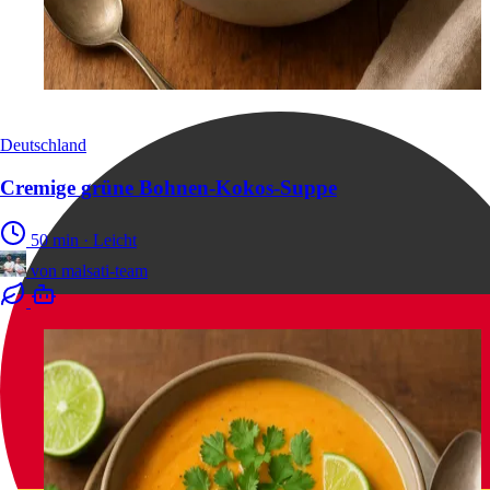
Deutschland
Cremige grüne Bohnen-Kokos-Suppe
50 min
·
Leicht
von
malsati-team