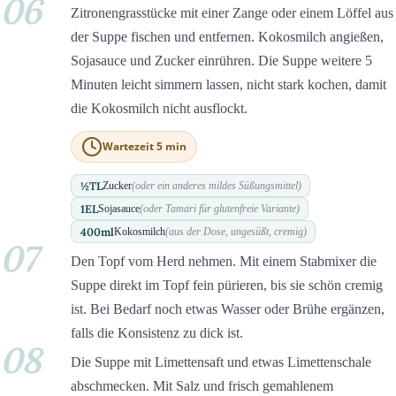
06
Zitronengrasstücke mit einer Zange oder einem Löffel aus
der Suppe fischen und entfernen. Kokosmilch angießen,
Sojasauce und Zucker einrühren. Die Suppe weitere 5
Minuten leicht simmern lassen, nicht stark kochen, damit
die Kokosmilch nicht ausflockt.
Wartezeit 5 min
½
TL
Zucker
(oder ein anderes mildes Süßungsmittel)
1
EL
Sojasauce
(oder Tamari für glutenfreie Variante)
400
ml
Kokosmilch
(aus der Dose, ungesüßt, cremig)
07
Den Topf vom Herd nehmen. Mit einem Stabmixer die
Suppe direkt im Topf fein pürieren, bis sie schön cremig
ist. Bei Bedarf noch etwas Wasser oder Brühe ergänzen,
falls die Konsistenz zu dick ist.
08
Die Suppe mit Limettensaft und etwas Limettenschale
abschmecken. Mit Salz und frisch gemahlenem