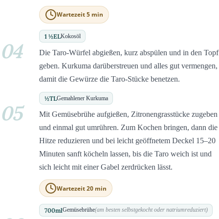
Wartezeit 5 min
1 ½
EL
Kokosöl
04
Die Taro-Würfel abgießen, kurz abspülen und in den Topf
geben. Kurkuma darüberstreuen und alles gut vermengen,
damit die Gewürze die Taro-Stücke benetzen.
½
TL
Gemahlener Kurkuma
05
Mit Gemüsebrühe aufgießen, Zitronengrasstücke zugeben
und einmal gut umrühren. Zum Kochen bringen, dann die
Hitze reduzieren und bei leicht geöffnetem Deckel 15–20
Minuten sanft köcheln lassen, bis die Taro weich ist und
sich leicht mit einer Gabel zerdrücken lässt.
Wartezeit 20 min
700
ml
Gemüsebrühe
(am besten selbstgekocht oder natriumreduziert)