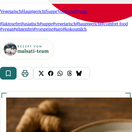
Vegetarisch
Hauptgericht
Suppe
Vorspeise
Vegan
#laktosefrei
#asiatisch
#suppe
#vegetarisch
#hauptgericht
#comfort food
#vegan
#glutenfrei
#vorspeise
#taro
#kokosmilch
REZEPT VON
malsati-team