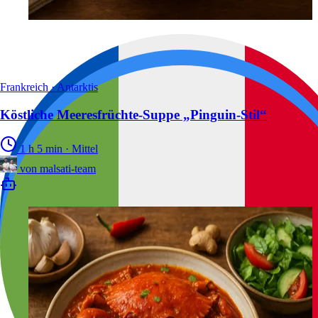
Frankreich · Antarktis
Köstliche Meeresfrüchte-Suppe „Pinguin-Stil“
1 h 5 min
·
Mittel
von
malsati-team