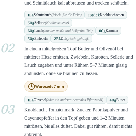
und Schnittlauch kalt abbrausen und trocken schütteln.
1
EL
1
Stück
Schnittlauch
(frisch, für die Deko)
Knoblauchzehen
50
g
Sellerie
(Knollensellerie)
60
g
80
g
Lauch
(nur der weiße und hellgrüne Teil)
Karotten
50
g
2
EL
Zwiebeln
Dill
(frisch, gehäuft)
02
In einem mittelgroßen Topf Butter und Olivenöl bei
mittlerer Hitze erhitzen, Zwiebeln, Karotten, Sellerie und
Lauch zugeben und unter Rühren 5–7 Minuten glasig
andünsten, ohne sie bräunen zu lassen.
Wartezeit 7 min
1
EL
40
g
Olivenöl
(oder ein anderes neutrales Pflanzenöl)
Butter
03
Knoblauch, Tomatenmark, Zucker, Paprikapulver und
Cayennepfeffer in den Topf geben und 1–2 Minuten
mitrösten, bis alles duftet. Dabei gut rühren, damit nichts
anbrennt.