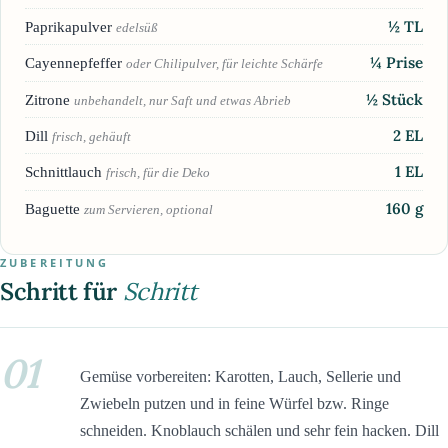
½
TL
Paprikapulver
edelsüß
¼
Prise
Cayennepfeffer
oder Chilipulver, für leichte Schärfe
½
Stück
Zitrone
unbehandelt, nur Saft und etwas Abrieb
2
EL
Dill
frisch, gehäuft
1
EL
Schnittlauch
frisch, für die Deko
160
g
Baguette
zum Servieren, optional
ZUBEREITUNG
Schritt für
Schritt
01
Gemüse vorbereiten: Karotten, Lauch, Sellerie und
Zwiebeln putzen und in feine Würfel bzw. Ringe
schneiden. Knoblauch schälen und sehr fein hacken. Dill