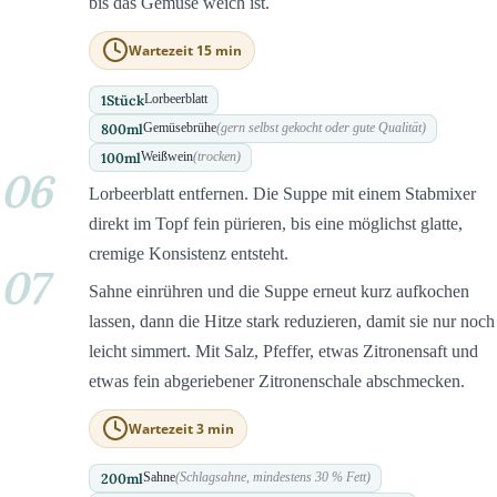
bis das Gemüse weich ist.
Wartezeit 15 min
1
Stück
Lorbeerblatt
800
ml
Gemüsebrühe
(gern selbst gekocht oder gute Qualität)
100
ml
Weißwein
(trocken)
06
Lorbeerblatt entfernen. Die Suppe mit einem Stabmixer
direkt im Topf fein pürieren, bis eine möglichst glatte,
cremige Konsistenz entsteht.
07
Sahne einrühren und die Suppe erneut kurz aufkochen
lassen, dann die Hitze stark reduzieren, damit sie nur noch
leicht simmert. Mit Salz, Pfeffer, etwas Zitronensaft und
etwas fein abgeriebener Zitronenschale abschmecken.
Wartezeit 3 min
200
ml
Sahne
(Schlagsahne, mindestens 30 % Fett)