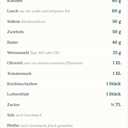
80
g
Karotten
60
g
Lauch
nur der weiße und hellgrüne Teil
50
g
Sellerie
Knollensellerie
50
g
Zwiebeln
40
g
Butter
25
g
Weizenmehl
Type 405 oder 550
1
EL
Olivenöl
oder ein anderes neutrales Pflanzenöl
1
EL
Tomatenmark
1
Stück
Knoblauchzehen
1
Stück
Lorbeerblatt
½
TL
Zucker
Salz
nach Geschmack
Pfeffer
nach Geschmack, frisch gemahlen