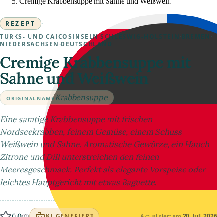
Cremige Krabbensuppe mit Sahne und Weißwein
REZEPT
·
TURKS- UND CAICOSINSELN
·
SCHLESWIG-HOLSTEIN
·
BREMEN
·
NIEDERSACHSEN
·
DEUTSCHLAND
Cremige Krabbensuppe mit
Sahne und Weißwein
Krabbensuppe
ORIGINALNAME
Eine samtige Krabbensuppe mit frischen
Nordseekrabben, feinem Gemüse, einem Schuss
Weißwein und Sahne. Aromatische Gewürze, ein Hauch
Zitrone und Dill unterstreichen den feinen
Meeresgeschmack. Perfekt als elegante Vorspeise oder
leichtes Hauptgericht mit etwas Baguette.
0.0
(0)
Aktualisiert am
20. Juli 2026
KI GENERIERT