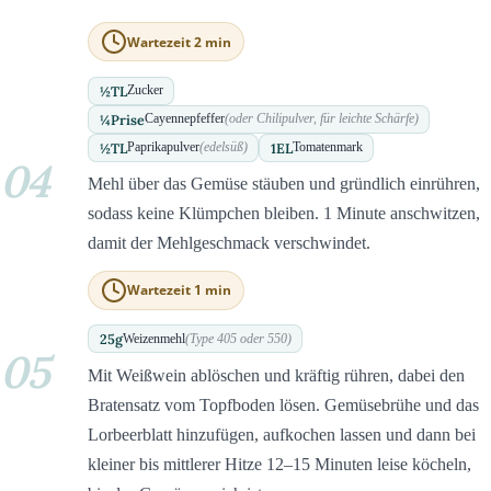
Wartezeit 2 min
½
TL
Zucker
¼
Prise
Cayennepfeffer
(oder Chilipulver, für leichte Schärfe)
½
TL
1
EL
Paprikapulver
(edelsüß)
Tomatenmark
04
Mehl über das Gemüse stäuben und gründlich einrühren,
sodass keine Klümpchen bleiben. 1 Minute anschwitzen,
damit der Mehlgeschmack verschwindet.
Wartezeit 1 min
25
g
Weizenmehl
(Type 405 oder 550)
05
Mit Weißwein ablöschen und kräftig rühren, dabei den
Bratensatz vom Topfboden lösen. Gemüsebrühe und das
Lorbeerblatt hinzufügen, aufkochen lassen und dann bei
kleiner bis mittlerer Hitze 12–15 Minuten leise köcheln,