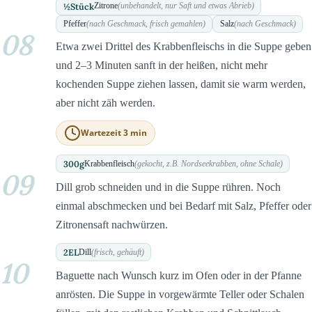
½
Stück
Zitrone
(unbehandelt, nur Saft und etwas Abrieb)
Pfeffer
(nach Geschmack, frisch gemahlen)
Salz
(nach Geschmack)
08
Etwa zwei Drittel des Krabbenfleischs in die Suppe geben
und 2–3 Minuten sanft in der heißen, nicht mehr
kochenden Suppe ziehen lassen, damit sie warm werden,
aber nicht zäh werden.
Wartezeit 3 min
300
g
Krabbenfleisch
(gekocht, z.B. Nordseekrabben, ohne Schale)
09
Dill grob schneiden und in die Suppe rühren. Noch
einmal abschmecken und bei Bedarf mit Salz, Pfeffer oder
Zitronensaft nachwürzen.
2
EL
Dill
(frisch, gehäuft)
10
Baguette nach Wunsch kurz im Ofen oder in der Pfanne
anrösten. Die Suppe in vorgewärmte Teller oder Schalen