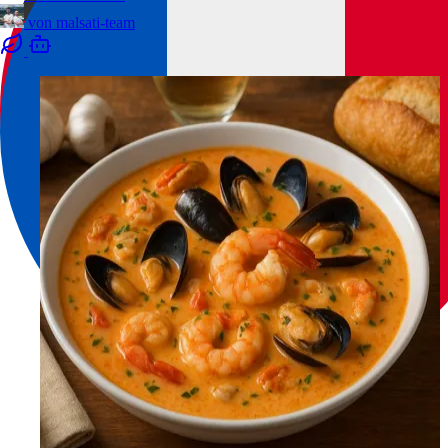
von
malsati-team