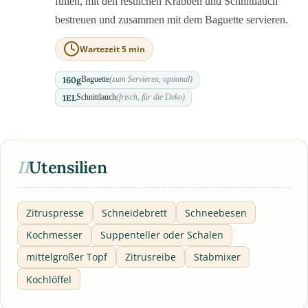
füllen, mit den restlichen Krabben und Schnittlauch
bestreuen und zusammen mit dem Baguette servieren.
Wartezeit 5 min
160
g
Baguette
(zum Servieren, optional)
1
EL
Schnittlauch
(frisch, für die Deko)
II
Utensilien
Zitruspresse
Schneidebrett
Schneebesen
Kochmesser
Suppenteller oder Schalen
mittelgroßer Topf
Zitrusreibe
Stabmixer
Kochlöffel