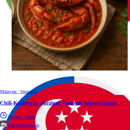
Malaysia · Singapur
Chili-Krabbe in würziger Tomaten-Ingwer-Sauce
55 min
·
Mittel
von
malsati-team