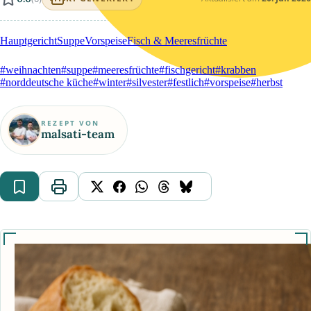
Hauptgericht
Suppe
Vorspeise
Fisch & Meeresfrüchte
#weihnachten
#suppe
#meeresfrüchte
#fischgericht
#krabben
#norddeutsche küche
#winter
#silvester
#festlich
#vorspeise
#herbst
REZEPT VON
malsati-team