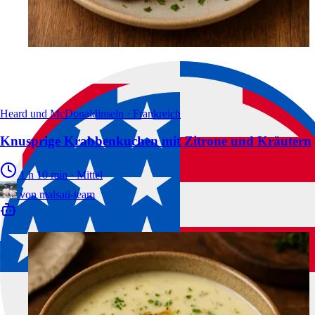
Heard und McDonaldinseln · Frankreich
Knusprige Krabbenkuchen mit Zitrone und Kräutern
1 h 10 min
·
Mittel
von
malsati-team