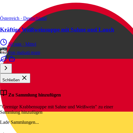
Österreich · Deutschland
Kräftige Weißweinsuppe mit Sahne und Lauch
50 min
·
Mittel
von
malsati-team
Schließen
Zu Sammlung hinzufügen
"Cremige Krabbensuppe mit Sahne und Weißwein" zu einer
Sammlung hinzufügen
Lade Sammlungen...